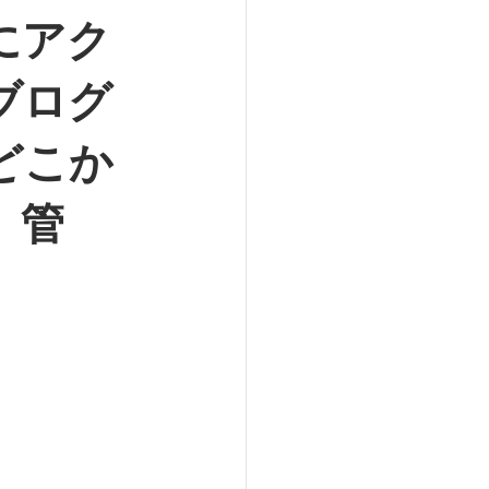
にアク
ブログ
どこか
、管